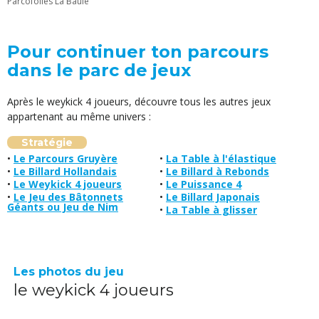
Parcofolies La Baule
Pour continuer ton parcours
dans le parc de jeux
Après
le weykick 4 joueurs
, découvre tous les autres jeux
appartenant au même univers :
Stratégie
Le Parcours Gruyère
La Table à l'élastique
Le Billard Hollandais
Le Billard à Rebonds
Le Weykick 4 joueurs
Le Puissance 4
Le Jeu des Bâtonnets
Le Billard Japonais
Géants ou Jeu de Nim
La Table à glisser
Les photos du jeu
le weykick 4 joueurs