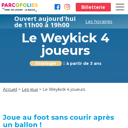
Aller au contenu principal
Billetterie
Ouvert aujourd'hui
Les horaires
de 11h00 à 19h00
Le Weykick 4
joueurs
Stratégie
à partir de 3 ans
Accueil
>
Les jeux
> Le Weykick 4 joueurs
Joue au foot sans courir après
un ballon !