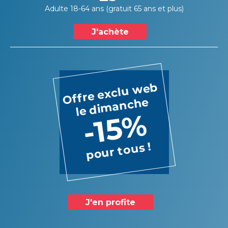
Adulte 18-64 ans (gratuit 65 ans et plus)
J'achète
Offre exclu web
le dimanche
-15%
pour tous !
J'en profite