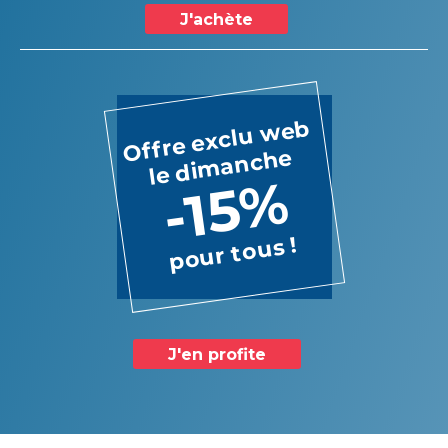
J'achète
Offre exclu web
le dimanche
-15%
pour tous !
J'en profite