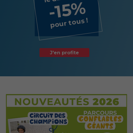
-15%
pour tous !
J'en profite