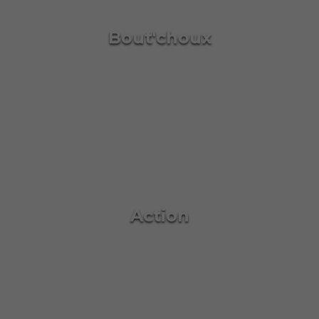
Bout'choux
Action