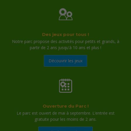
Plus de 50 activités pour tous les âges
Jeux, défis, parcours, structures gonflables, structures
gonflables en eau, Laser Tag, jeux en bois, circuit des
champions, chasses au trésor... les enfants ne s'ennuient
Des jeux pour tous !
jamais.
Notre parc propose des activités pour petits et grands, à
partir de 2 ans jusqu'à 10 ans et plus !
Accessible dès 2 ans
Des espaces adaptés permettent aux plus petits comme
Découvrir les jeux
aux plus grands de profiter pleinement du parc.
En plein air, au coeur de la nature
Un cadre arboré et ombragé, des tables de pique nique,
idéal pour se dépenser, respirer et profiter en famille.
Ouverture du Parc !
Des activités pour tous les
Le parc est ouvert de mai à septembre. L’entrée est
goûts
gratuite pour les moins de 2 ans.
Le parc propose une grande diversité d'activités :