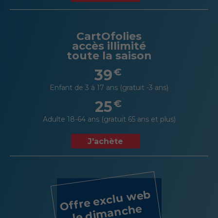
CartOfolies
accès illimité
toute la saison
39
€
Enfant de 3 à 17 ans (gratuit -3 ans)
25
€
Adulte 18-64 ans (gratuit 65 ans et plus)
J'achète
Offre exclu web
le dimanche