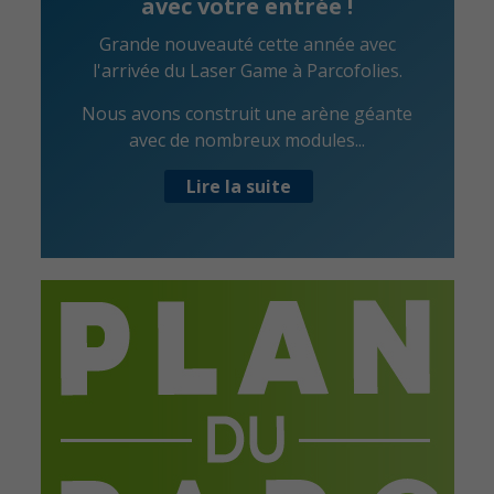
avec votre entrée !
Grande nouveauté cette année avec
l'arrivée du Laser Game à Parcofolies.
Nous avons construit une arène géante
avec de nombreux modules...
Lire la suite